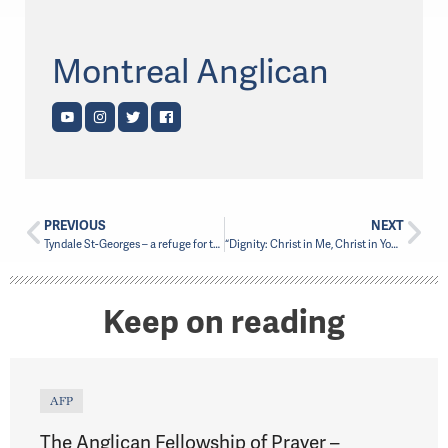
Montreal Anglican
PREVIOUS
NEXT
Tyndale St-Georges – a refuge for the people of Little Burgundy
“Dignity: Christ in Me, Christ in You” Video project shines light on spirit of Mile End Mission
Keep on reading
AFP
The Anglican Fellowship of Prayer –