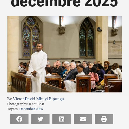
décembre 2025
Victor-David Mbuyi Bipungu
Photography:
Janet Best
Topics:
December 2025